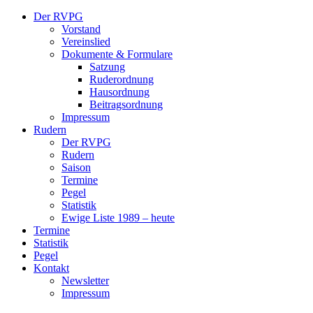
Der RVPG
Vorstand
Vereinslied
Dokumente & Formulare
Satzung
Ruderordnung
Hausordnung
Beitragsordnung
Impressum
Rudern
Der RVPG
Rudern
Saison
Termine
Pegel
Statistik
Ewige Liste 1989 – heute
Termine
Statistik
Pegel
Kontakt
Newsletter
Impressum