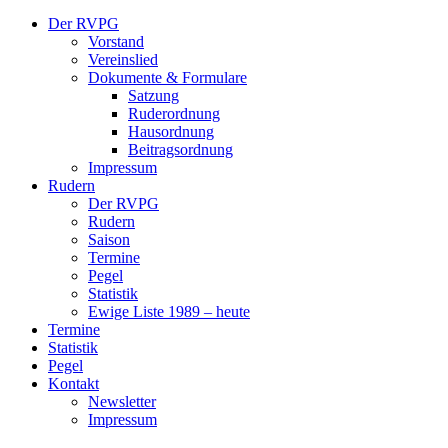
Der RVPG
Vorstand
Vereinslied
Dokumente & Formulare
Satzung
Ruderordnung
Hausordnung
Beitragsordnung
Impressum
Rudern
Der RVPG
Rudern
Saison
Termine
Pegel
Statistik
Ewige Liste 1989 – heute
Termine
Statistik
Pegel
Kontakt
Newsletter
Impressum