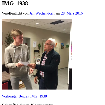
IMG_1938
Veröffentlicht von
Jan Wachendorff
am
28. März 2016
Beitragsnavigation
Vorheriger Beitrag
IMG_1938