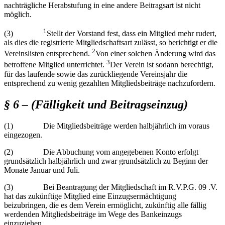
nachträgliche Herabstufung in eine andere Beitragsart ist nicht
möglich.
1
(3)
Stellt der Vorstand fest, dass ein Mitglied mehr rudert,
als dies die registrierte Mitgliedschaftsart zulässt, so berichtigt er die
2
Vereinslisten entsprechend.
Von einer solchen Änderung wird das
3
betroffene Mitglied unterrichtet.
Der Verein ist sodann berechtigt,
für das laufende sowie das zurückliegende Vereinsjahr die
entsprechend zu wenig gezahlten Mitgliedsbeiträge nachzufordern.
§ 6 – (Fälligkeit und Beitragseinzug)
(1) Die Mitgliedsbeiträge werden halbjährlich im voraus
eingezogen.
(2) Die Abbuchung vom angegebenen Konto erfolgt
grundsätzlich halbjährlich und zwar grundsätzlich zu Beginn der
Monate Januar und Juli.
(3) Bei Beantragung der Mitgliedschaft im R.V.P.G. 09 .V.
hat das zukünftige Mitglied eine Einzugsermächtigung
beizubringen, die es dem Verein ermöglicht, zukünftig alle fällig
werdenden Mitgliedsbeiträge im Wege des Bankeinzugs
einzuziehen.