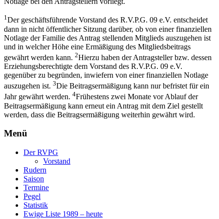
Notlage bei den Antragstellern vorliegt.
1
Der geschäftsführende Vorstand des R.V.P.G. 09 e.V. entscheidet
dann in nicht öffentlicher Sitzung darüber, ob von einer finanziellen
Notlage der Familie des Antrag stellenden Mitglieds auszugehen ist
und in welcher Höhe eine Ermäßigung des Mitgliedsbeitrags
2
gewährt werden kann.
Hierzu haben der Antragsteller bzw. dessen
Erziehungsberechtigte dem Vorstand des R.V.P.G. 09 e.V.
gegenüber zu begründen, inwiefern von einer finanziellen Notlage
3
auszugehen ist.
Die Beitragsermäßigung kann nur befristet für ein
4
Jahr gewährt werden.
Frühestens zwei Monate vor Ablauf der
Beitragsermäßigung kann erneut ein Antrag mit dem Ziel gestellt
werden, dass die Beitragsermäßigung weiterhin gewährt wird.
Menü
Der RVPG
Vorstand
Rudern
Saison
Termine
Pegel
Statistik
Ewige Liste 1989 – heute