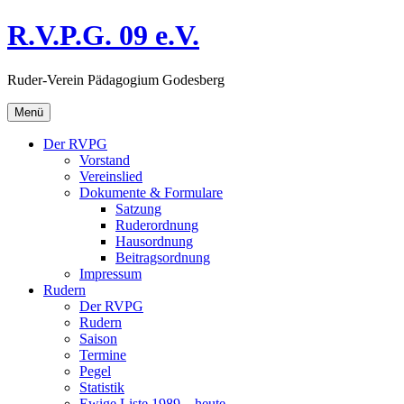
Direkt
R.V.P.G. 09 e.V.
zum
Inhalt
Ruder-Verein Pädagogium Godesberg
Menü
Der RVPG
Vorstand
Vereinslied
Dokumente & Formulare
Satzung
Ruderordnung
Hausordnung
Beitragsordnung
Impressum
Rudern
Der RVPG
Rudern
Saison
Termine
Pegel
Statistik
Ewige Liste 1989 – heute