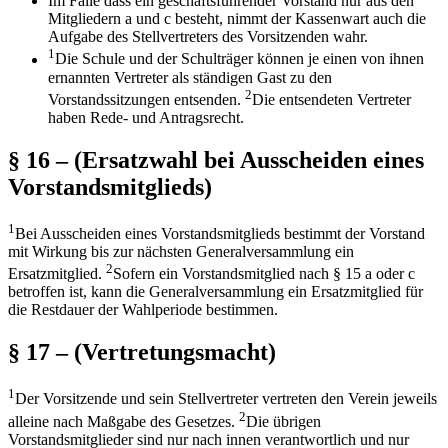
Im Falle dass ein geschäftsführender Vorstand nur aus den
Mitgliedern a und c besteht, nimmt der Kassenwart auch die
Aufgabe des Stellvertreters des Vorsitzenden wahr.
1
Die Schule und der Schulträger können je einen von ihnen
ernannten Vertreter als ständigen Gast zu den
2
Vorstandssitzungen entsenden.
Die entsendeten Vertreter
haben Rede- und Antragsrecht.
§ 16 – (Ersatzwahl bei Ausscheiden eines
Vorstandsmitglieds)
1
Bei Ausscheiden eines Vorstandsmitglieds bestimmt der Vorstand
mit Wirkung bis zur nächsten Generalversammlung ein
2
Ersatzmitglied.
Sofern ein Vorstandsmitglied nach § 15 a oder c
betroffen ist, kann die Generalversammlung ein Ersatzmitglied für
die Restdauer der Wahlperiode bestimmen.
§ 17 – (Vertretungsmacht)
1
Der Vorsitzende und sein Stellvertreter vertreten den Verein jeweils
2
alleine nach Maßgabe des Gesetzes.
Die übrigen
Vorstandsmitglieder sind nur nach innen verantwortlich und nur