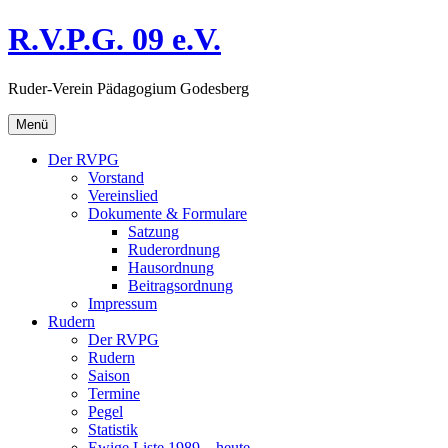
Direkt
R.V.P.G. 09 e.V.
zum
Inhalt
Ruder-Verein Pädagogium Godesberg
Menü
Der RVPG
Vorstand
Vereinslied
Dokumente & Formulare
Satzung
Ruderordnung
Hausordnung
Beitragsordnung
Impressum
Rudern
Der RVPG
Rudern
Saison
Termine
Pegel
Statistik
Ewige Liste 1989 – heute