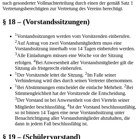
nach gesonderter Vollmachterteilung durch einen der gemäß Satz 1
Vertretungsberechtigten zur Vertretung des Vereins berechtigt.
§ 18 – (Vorstandssitzungen)
1
Vorstandssitzungen werden vom Vorsitzenden einberufen.
2
Auf Antrag von zwei Vorstandsmitgliedern muss eine
Vorstandssitzung innerhalb von 14 Tagen einberufen werden.
3
Alle Einladungen müssen eine Woche vor der Sitzung
4
erfolgen.
Bei Anwesenheit aller Vorstandsmitglieder gilt die
Sitzung als fristgerecht einberufen.
1
2
Der Vorsitzende leitet die Sitzung.
Im Falle seiner
Verhinderung wird dies durch seinen Vertreter übernommen.
1
2
Bei Abstimmungen entscheidet die einfache Mehrheit.
Bei
Stimmengleichheit hat der Vorsitzende die Entscheidung.
3
Der Vorstand ist bei Anwesenheit von drei Vierteln seiner
4
Mitglieder beschlussfähig.
Ist der Vorstand beschlussunfähig,
so ist binnen 14 Tagen eine neue Vorstandssitzung unter
Benachrichtigung aller Vorstandsmitglieder abzuhalten, die
dann in jedem Fall beschlussfähig ist.
§ 19 – (Schülervorstand)