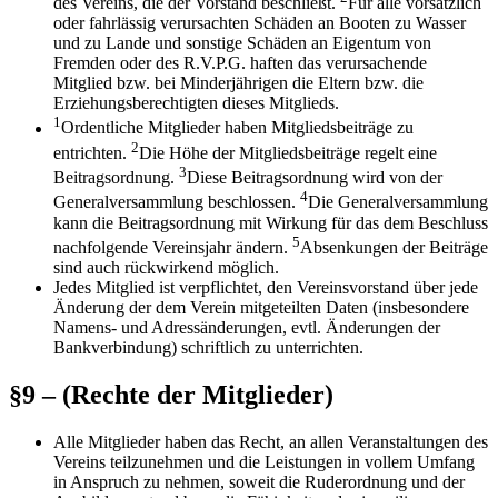
des Vereins, die der Vorstand beschließt.
Für alle vorsätzlich
oder fahrlässig verursachten Schäden an Booten zu Wasser
und zu Lande und sonstige Schäden an Eigentum von
Fremden oder des R.V.P.G. haften das verursachende
Mitglied bzw. bei Minderjährigen die Eltern bzw. die
Erziehungsberechtigten dieses Mitglieds.
1
Ordentliche Mitglieder haben Mitgliedsbeiträge zu
2
entrichten.
Die Höhe der Mitgliedsbeiträge regelt eine
3
Beitragsordnung.
Diese Beitragsordnung wird von der
4
Generalversammlung beschlossen.
Die Generalversammlung
kann die Beitragsordnung mit Wirkung für das dem Beschluss
5
nachfolgende Vereinsjahr ändern.
Absenkungen der Beiträge
sind auch rückwirkend möglich.
Jedes Mitglied ist verpflichtet, den Vereinsvorstand über jede
Änderung der dem Verein mitgeteilten Daten (insbesondere
Namens- und Adressänderungen, evtl. Änderungen der
Bankverbindung) schriftlich zu unterrichten.
§9 – (Rechte der Mitglieder)
Alle Mitglieder haben das Recht, an allen Veranstaltungen des
Vereins teilzunehmen und die Leistungen in vollem Umfang
in Anspruch zu nehmen, soweit die Ruderordnung und der