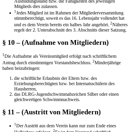
Ausbildungsstand bzw. die Fähigkeiten des jeweiligen
Mitglieds dies zulassen.
1
Jedes Mitglied ist im Rahmen der Mitgliederversammlung
stimmberechtigt, soweit es das 16. Lebensjahr vollendet hat
2
und es dem Verein bereits ein halbes Jahr angehört.
Näheres
regelt der 2. Unterabschnitt des 3. Abschnitts dieser Satzung.
§ 10 – (Aufnahme von Mitgliedern)
1
Die Aufnahme als Vereinsmitglied erfolgt nach schriftlichem
2
Antrag durch einstimmigen Vorstandsbeschluss.
Minderjährige
haben beizubringen:
die schriftliche Erlaubnis der Eltern bzw. des
Erziehungsberechtigten bzw. bei Internatsschülern des
Hausherren,
das DLRG-Jugendschwimmabzeichen Silber oder einen
gleichwertigen Schwimmnachweis.
§ 11 – (Austritt von Mitgliedern)
1
Der Austritt aus dem Verein kann nur zum Ende eines
2