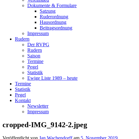
Dokumente & Formulare
Satzung
Ruderordnung
Hausordnung
Beitragsordnung
Impressum
Rudern
Der RVPG
Rudern
Saison
Termine
Pegel
Statistik
Ewige Liste 1989 – heute
Termine
Statistik
Pegel
Kontakt
Newsletter
Impressum
cropped-IMG_9142-2.jpeg
Veröffentlicht von
Jan Wachendorff
am
5. November 2019