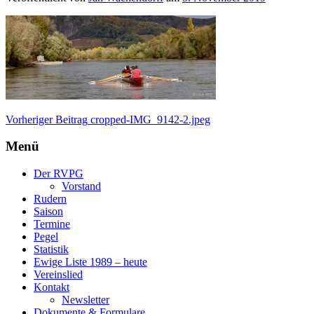
Beitragsnavigation
Vorheriger Beitrag
cropped-IMG_9142-2.jpeg
Menü
Der RVPG
Vorstand
Rudern
Saison
Termine
Pegel
Statistik
Ewige Liste 1989 – heute
Vereinslied
Kontakt
Newsletter
Dokumente & Formulare