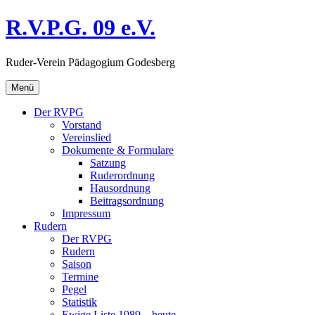
Direkt
R.V.P.G. 09 e.V.
zum
Inhalt
Ruder-Verein Pädagogium Godesberg
Menü
Der RVPG
Vorstand
Vereinslied
Dokumente & Formulare
Satzung
Ruderordnung
Hausordnung
Beitragsordnung
Impressum
Rudern
Der RVPG
Rudern
Saison
Termine
Pegel
Statistik
Ewige Liste 1989 – heute