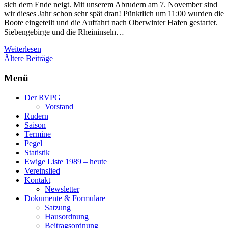
sich dem Ende neigt. Mit unserem Abrudern am 7. November sind
wir dieses Jahr schon sehr spät dran! Pünktlich um 11:00 wurden die
Boote eingeteilt und die Auffahrt nach Oberwinter Hafen gestartet.
Siebengebirge und die Rheininseln…
Weiterlesen
Beitragsnavigation
Ältere Beiträge
Menü
Der RVPG
Vorstand
Rudern
Saison
Termine
Pegel
Statistik
Ewige Liste 1989 – heute
Vereinslied
Kontakt
Newsletter
Dokumente & Formulare
Satzung
Hausordnung
Beitragsordnung