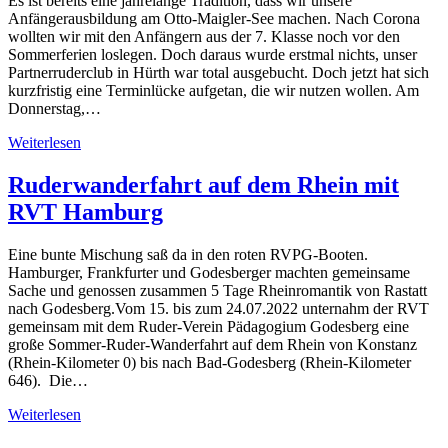
Es ist bereits eine jahrelange Tradition, dass wir unsere
Anfängerausbildung am Otto-Maigler-See machen. Nach Corona
wollten wir mit den Anfängern aus der 7. Klasse noch vor den
Sommerferien loslegen. Doch daraus wurde erstmal nichts, unser
Partnerruderclub in Hürth war total ausgebucht. Doch jetzt hat sich
kurzfristig eine Terminlücke aufgetan, die wir nutzen wollen. Am
Donnerstag,…
Weiterlesen
Ruderwanderfahrt auf dem Rhein mit
RVT Hamburg
Eine bunte Mischung saß da in den roten RVPG-Booten.
Hamburger, Frankfurter und Godesberger machten gemeinsame
Sache und genossen zusammen 5 Tage Rheinromantik von Rastatt
nach Godesberg.Vom 15. bis zum 24.07.2022 unternahm der RVT
gemeinsam mit dem Ruder-Verein Pädagogium Godesberg eine
große Sommer-Ruder-Wanderfahrt auf dem Rhein von Konstanz
(Rhein-Kilometer 0) bis nach Bad-Godesberg (Rhein-Kilometer
646). Die…
Weiterlesen