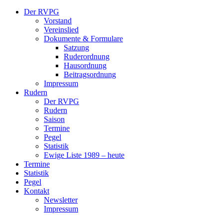
Der RVPG
Vorstand
Vereinslied
Dokumente & Formulare
Satzung
Ruderordnung
Hausordnung
Beitragsordnung
Impressum
Rudern
Der RVPG
Rudern
Saison
Termine
Pegel
Statistik
Ewige Liste 1989 – heute
Termine
Statistik
Pegel
Kontakt
Newsletter
Impressum