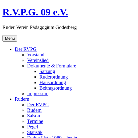
Direkt
R.V.P.G. 09 e.V.
zum
Inhalt
Ruder-Verein Pädagogium Godesberg
Menü
Der RVPG
Vorstand
Vereinslied
Dokumente & Formulare
Satzung
Ruderordnung
Hausordnung
Beitragsordnung
Impressum
Rudern
Der RVPG
Rudern
Saison
Termine
Pegel
Statistik
Ewige Liste 1989 – heute