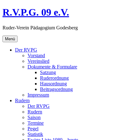
Direkt
R.V.P.G. 09 e.V.
zum
Inhalt
Ruder-Verein Pädagogium Godesberg
Menü
Der RVPG
Vorstand
Vereinslied
Dokumente & Formulare
Satzung
Ruderordnung
Hausordnung
Beitragsordnung
Impressum
Rudern
Der RVPG
Rudern
Saison
Termine
Pegel
Statistik
Ewige Liste 1989 – heute